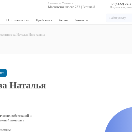
2 клиники в г. Ульяновск
+7 (8422) 27-7
Московское шоссе 75Б | Репина 51
Получить консульт
О стоматологии
Прайс-лист
Акции
Контакты
местникова Наталья Николаевна
вта
ва Наталья
ческих заболеваний и
тложной помощи в
ическим