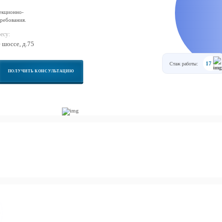
екционно-
ребования.
есу:
е шоссе, д.75
17
Стаж работы:
ПОЛУЧИТЬ КОНСУЛЬТАЦИЮ