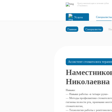
Центр имплантации и лечения зубов
г.Ульяновск
Специалисты
Услуги
Главная
Специалисты
На
Ассистент стоматолога терапе
Наместнико
Николаевна
Навыки:
— Навыки работы «в четыре руки»
— Методы профилактики стоматологи
гигиены полости рта, приемами нео
стоматологии,
— Технологии работы с рентгенолог