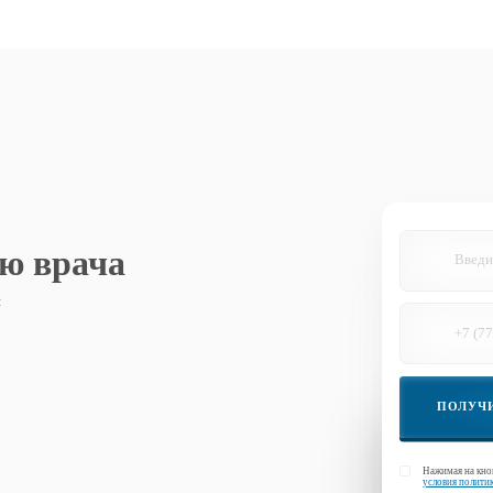
ю врача
я
ПОЛУЧ
Нажимая на кно
условия полити